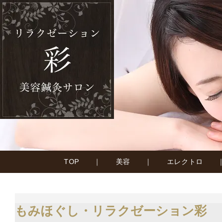
TOP
｜
美容
｜
エレクトロ
もみほぐし・リラクゼーション彩