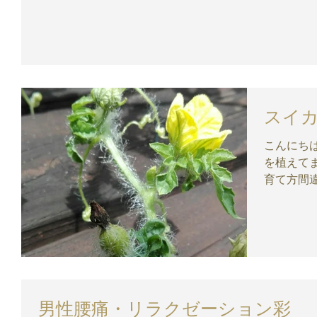
や、ホルモン分泌に関...
スイ
こんにちはー 今日も暑すぎます 娘
を植えてます まったく大きくなら
育て方間違えてる
たら すいかの栄養と効果 すいか 100 g 中の成分
男性腰痛・リラクゼーション彩