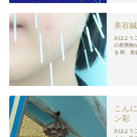
美容
おはようございます ム
の老廃物
る 即、美容鍼 スッキリは当たり前＼(＾o＾)／ ご
予約お待ちしており
美容鍼灸サロン」 美容鍼
ション彩」
こん
ン彩
おはようございます 蜂