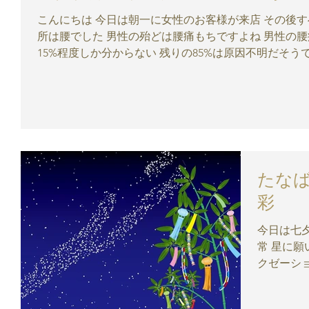
こんにちは 今日は朝一に女性のお客様が来店 その後すべて男性のお客様。 そして皆様ツライ
所は腰でした 男性の殆どは腰痛もちですよね 男性の腰痛の原因、実は・・・ なんと全体の
たな
彩
今日は七夕 何か特別な事をと思いながら
常 星に願い事何しよう 『健康』かな............ リラ
クゼーション
ロン「リ
隠れ家サロ