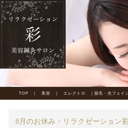
TOP
｜
美容
｜
エレクトロ
｜
脱毛・光フェイ
8月のお休み・リラクゼーション