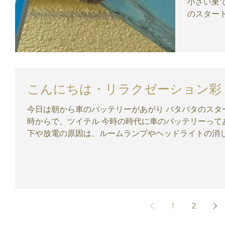
小さい巣ですが 昨日に引き続
のスタートになり
日、夕方にす
駆除するには最適
彩｜美容鍼
こんにちは・リラクゼーション彩
今日は朝から車のバッテリーがあがり バタバタのスタートとなりました でもお店の予約は11
時からで、ツイテル 今時の時代に車のバッテリーってあがるんですね～ バッテリー電圧の低
下や放電の原因は、ルームランプやヘッドライトの消し忘
1
2