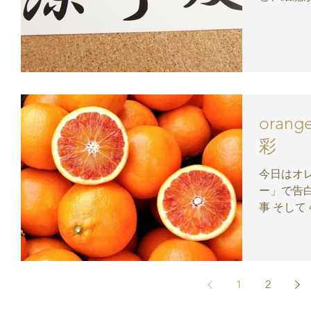
し、風を
すくなりま
いと交感
スが崩れる.
oran
彩
今日はオレンジデー 2月
ー」で告白 3月14日の「ホワイトデー」で
事 そして 4月14日にその二人の愛を確認 オレン
ジ、オレ
1
2