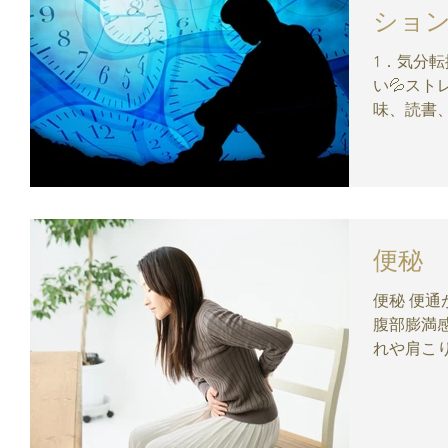
ショ
1．気分転換 リフレッシュが基本！で
い💦ス
味、読書、音楽
レス発散方を習慣化❕ 2
毎朝 太
うにしまし
便秘
便秘 便
腹部膨満
れや肩こ
でます。 
ん性便秘
ヤギのフ
イプ。腹痛、