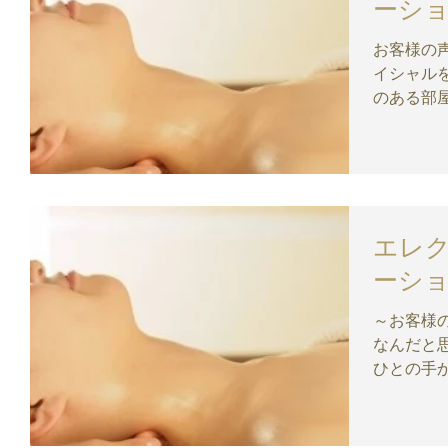
ーシ
お客様の
イシャルを初
のある部
した。 施術してくれる方の手から、不思議な感
覚でピリピ
エレ
ーシ
～お客様
なんだと思いい
ひとの手
です それがまたなんというか心地よい刺激でリ
ラックスもできました
後はすご