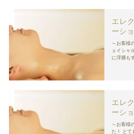
...
エレ
ーシ
～お客様
ェイシャル
に浮腫も
らたるみが取
気になって
...
エレ
ーシ
～お客様の声～ エレクトロエ
た！ とてもいい香りの中、気持ちよくマッサー