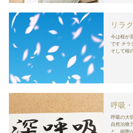
リラ
今は桜が見頃ですね 私
です チラチラ花びらが舞う、自然を感じます。
そして桜の絨毯も
桜でも1年に
ハンは.....あかん。 そ
せいだよっ
呼吸
呼吸の大切
自然治療
と、細胞