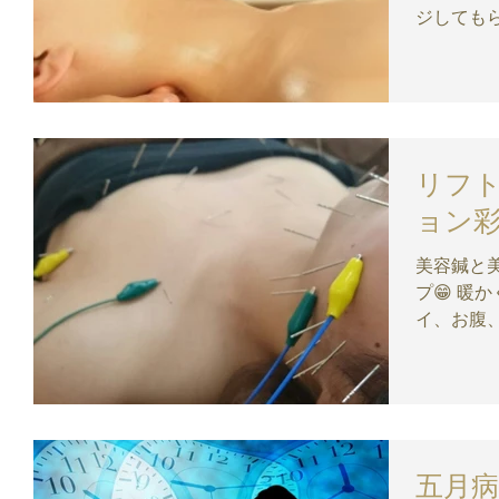
ジしてもら
た後目の
ような気がします。 次
たいです！ .
リフ
ョン
美容鍼と美乳鍼✨ お顔も
プ😁 暖か
イ、お腹
バい😱💧
彩｜美容鍼
五月