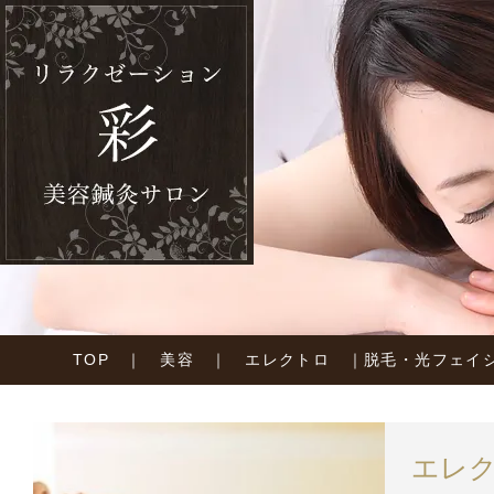
TOP
｜
美容
｜
エレクトロ
｜
脱毛・光フェイ
エレ