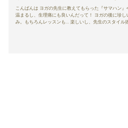
こんばんは ヨガの先生に教えてもらった『サマハン』今日も飲んで寝よう🎵 めっちゃ身体が
温まるし、生理痛にも良いんだって！ ヨガの後に珍し
み。もちろんレッスンも... 楽しいし、先生のスタイル抜群😃🎵少人数制で時々プライベート
レッス...