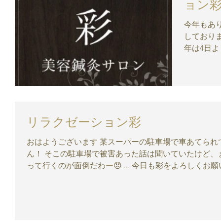
ョン
今年もあり
しており
年は4日よ
願いいた
灸サロン
彩」は大阪
リラクゼーション彩
おはようございます 某スーパーの駐車場で車あてられてました😵確かではないけど、たぶ
ん！ そこの駐車場で被害あった話は聞いていたけど、まっ、仕方ない💦 それより、修理に持
って行くのが面倒だわー😞 ... 今日も彩をよろしくお願い