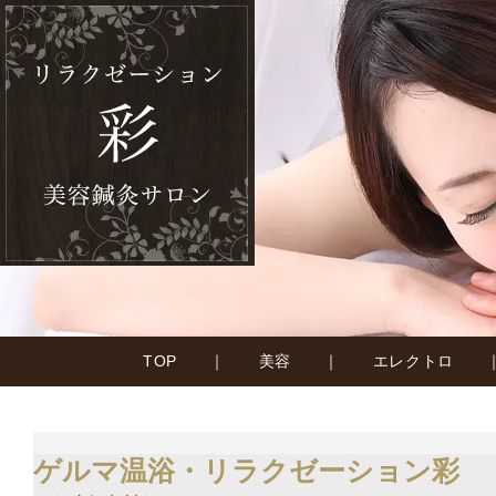
TOP
｜
美容
｜
エレクトロ
ゲルマ温浴・リラクゼーション彩