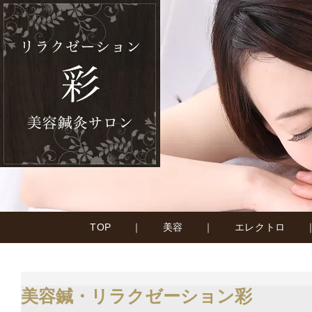
TOP
｜
美容
｜
エレクトロ
美容鍼・リラクゼーション彩