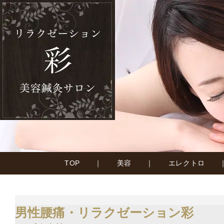
TOP
｜
美容
｜
エレクトロ
男性腰痛・リラクゼーション彩