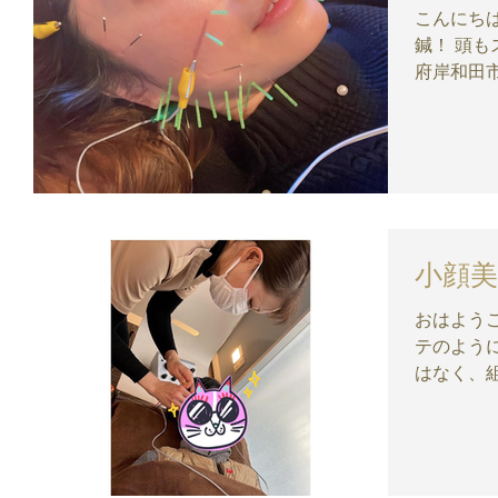
こんにちは
鍼！ 頭もス
府岸和田市沼町
DMにて 
https://be
小顔美
おはようご
テのよう
はなく、
体の内側に
阪府岸和田市沼
は DMにて.