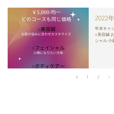
202
年末キャン
○美容鍼 
シャル 小
ンパ流しで
和田市沼町29
1
2