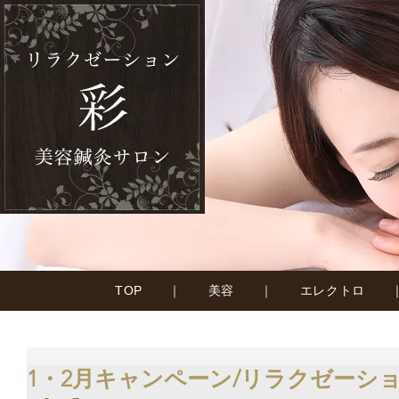
TOP
｜
美容
｜
エレクトロ
1・2月キャンペーン/リラクゼーシ