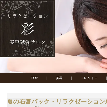
TOP
｜
美容
｜
エレクトロ
夏の石膏パック・リラクゼーション