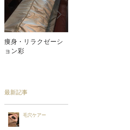
痩身・リラクゼーシ
テスト3
ョン彩
最新記事
毛穴ケアー