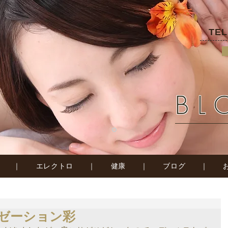
TE
BL
｜
エレクトロ
｜
健康
｜
ブログ
｜
ゼーション彩