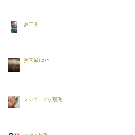
お正月
美容鍼100本
メンズ ヒゲ脱毛