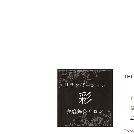
TE
T
Copy