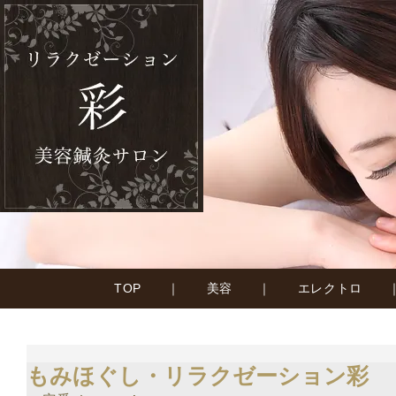
TOP
｜
美容
｜
エレクトロ
もみほぐし・リラクゼーション彩