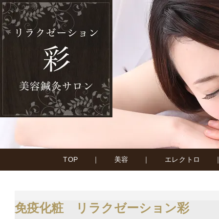
TOP
｜
美容
｜
エレクトロ
免疫化粧 リラクゼーション彩