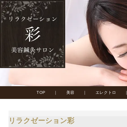
TOP
｜
美容
｜
エレクトロ
リラクゼーション彩