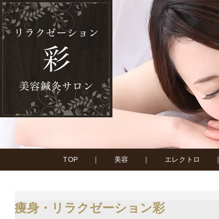
TOP
｜
美容
｜
エレクトロ
痩身・リラクゼーション彩