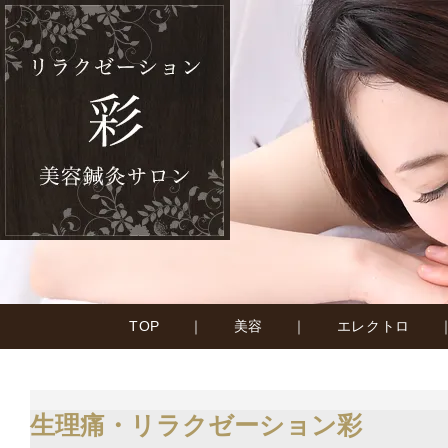
TOP
｜
美容
｜
エレクトロ
生理痛・リラクゼーション彩