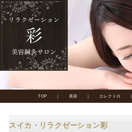
TOP
｜
美容
｜
エレクトロ
スイカ・リラクゼーション彩