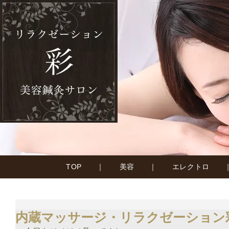
TOP
｜
美容
｜
エレクトロ
内蔵マッサージ・リラクゼーション