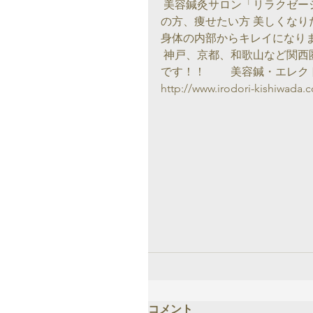
 美容鍼灸サロン「リラクゼーション彩」は大阪・岸和田の隠れ家サロンです。体調不良
の方、痩せたい方 美しくな
身体の内部からキレイになり
 神戸、京都、和歌山など関西圏のお客様も、東京や福岡など遠方からのお客様も大歓迎
です！！　　 美容鍼・エレ
http://www.irodori-kishiwada.
コメント