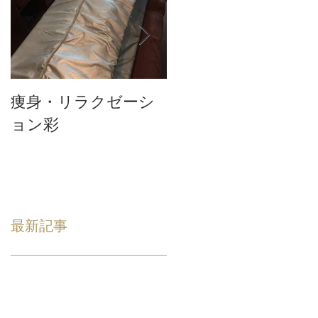
痩身・リラクゼーシ
テスト3
ョン彩
最新記事