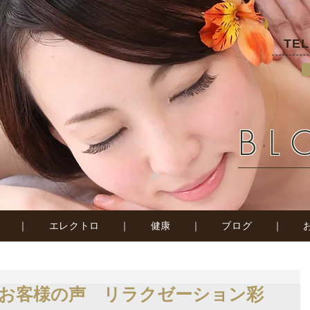
TE
BL
｜
エレクトロ
｜
健康
｜
ブログ
｜
お客様の声 リラクゼーション彩