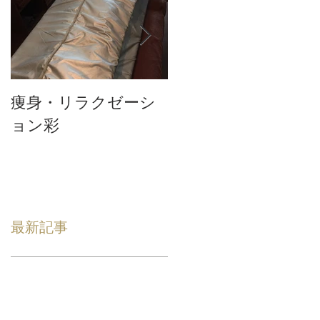
痩身・リラクゼーシ
テスト3
ョン彩
最新記事