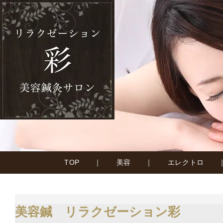
TOP
｜
美容
｜
エレクトロ
美容鍼 リラクゼーション彩