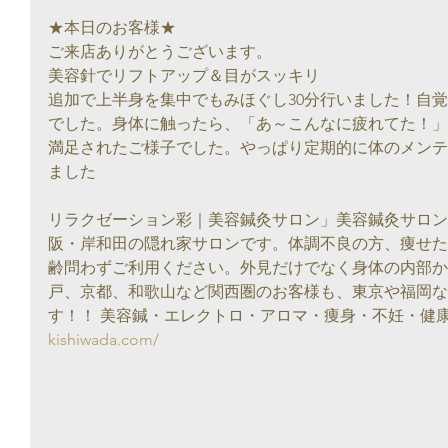
★本日のお客様★
ご来店ありがとうございます。
美容針でリフトアップ＆目がスッキリ
追加で上半身を集中でもみほぐし30分行いました！自
でした。身体に触ったら、「あ～こんなに疲れてた！」
満足されたご様子でした。やっぱり定期的に体のメンテ
ました
リラクゼーション彩｜美容鍼灸サロン」美容鍼灸サロン
阪・岸和田の隠れ家サロンです。体調不良の方、痩せた
齢問わずご利用ください。外見だけでなく身体の内部か
戸、京都、和歌山など関西圏のお客様も、東京や福岡な
す！！ 美容鍼・エレクトロ・アロマ・痩身・不妊・健
kishiwada.com/