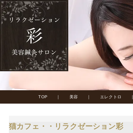
TOP
｜
美容
｜
エレクトロ
猫カフェ・・リラクゼーション彩