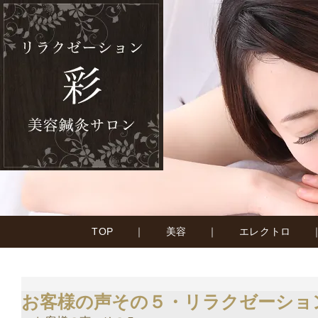
TOP
｜
美容
｜
エレクトロ
お客様の声その５・リラクゼーショ