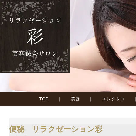
TOP
｜
美容
｜
エレクトロ
便秘 リラクゼーション彩