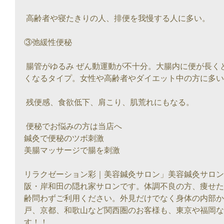
 高齢者や寝たきりの人、排便を我慢する人に多い。
③弛緩性便秘
 腸管がゆるみ ぜん動運動が不十分。大腸内に便が長くとどまり、水分が吸収され便が硬
くなるタイプ。女性や高齢者やダイエット中の方に多い
 残便感、食欲低下、肩こり、肌荒れにもなる。
 便秘でお悩みの方は当店へ
鍼灸で便秘のツボ刺激
美腸マッサージで腸を刺激
リラクゼーション彩｜美容鍼灸サロン」美容鍼灸サロン
阪・岸和田の隠れ家サロンです。体調不良の方、痩せた
齢問わずご利用ください。外見だけでなく身体の内部か
戸、京都、和歌山など関西圏のお客様も、東京や福岡な
す！！　　