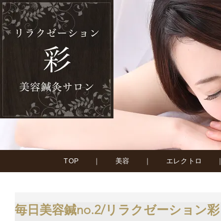
TOP
｜
美容
｜
エレクトロ
毎日美容鍼no.2/リラクゼーション彩