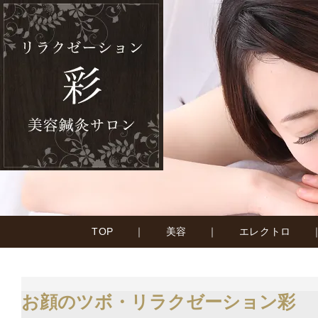
TOP
｜
美容
｜
エレクトロ
お顔のツボ・リラクゼーション彩