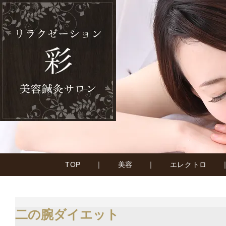
TOP
｜
美容
｜
エレクトロ
二の腕ダイエット