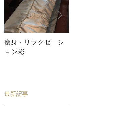
痩身・リラクゼーシ
テスト3
ョン彩
最新記事